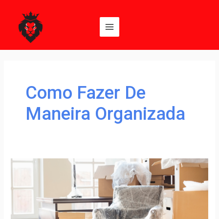
Ir
Main
para
Menu
o
conteúdo
Como Fazer De
Maneira Organizada
Dicas
para
mudança:
como
fazer