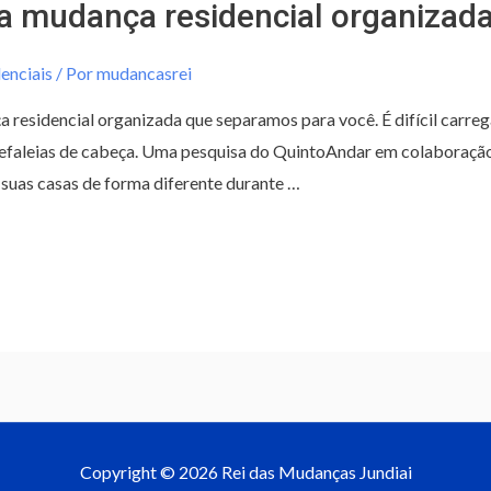
a mudança residencial organizad
enciais
/ Por
mudancasrei
 residencial organizada que separamos para você. É difícil carreg
 cefaleias de cabeça. Uma pesquisa do QuintoAndar em colaboraç
 suas casas de forma diferente durante …
Copyright © 2026 Rei das Mudanças Jundiai