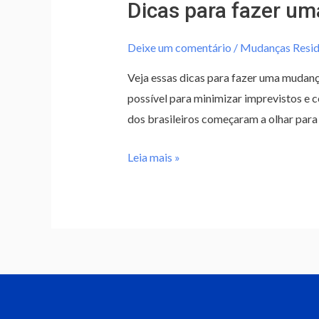
Dicas para fazer um
fazer
uma
Deixe um comentário
/
Mudanças Resid
mudança
residencial
Veja essas dicas para fazer uma mudança
organizada
possível para minimizar imprevistos e
dos brasileiros começaram a olhar para
Leia mais »