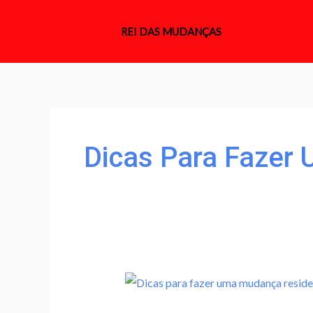
Ir
para
REI DAS MUDANÇAS
o
conteúdo
Dicas Para Fazer
Dicas
para