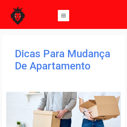
Ir
Main
para
Menu
o
conteúdo
Dicas Para Mudança
De Apartamento
Dicas
para
mudança
de
apartamento