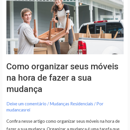
móveis
na
hora
de
fazer
a
sua
mudança
Como organizar seus móveis
na hora de fazer a sua
mudança
Deixe um comentário
/
Mudanças Residenciais
/ Por
mudancasrei
Confira nesse artigo como organizar seus móveis na hora de
fazer a sua mudança. Organizar a mudança é uma tarefa que