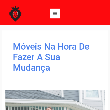
Ir
Main
para
Menu
o
conteúdo
Móveis Na Hora De
Fazer A Sua
Mudança
Como
organizar
seus