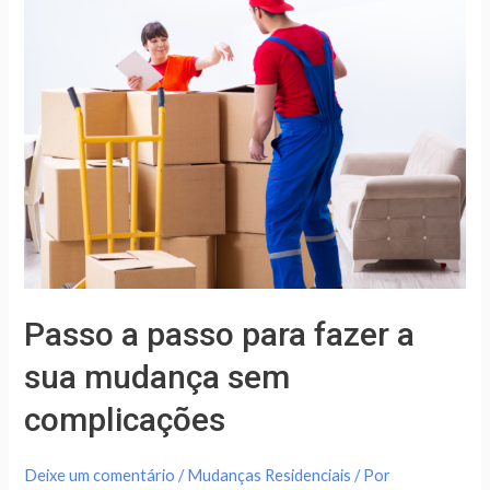
a
passo
para
fazer
a
sua
mudança
sem
complicações
Passo a passo para fazer a
sua mudança sem
complicações
Deixe um comentário
/
Mudanças Residenciais
/ Por