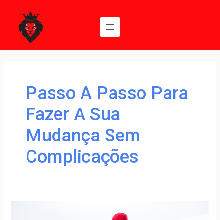
Ir
Main
para
Menu
o
conteúdo
Passo A Passo Para
Fazer A Sua
Mudança Sem
Complicações
Passo