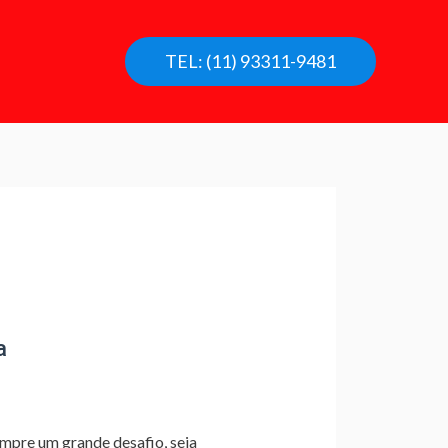
TEL: (11) 93311-9481
a
mpre um grande desafio, seja