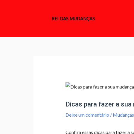
Ir
para
REI DAS MUDANÇAS
o
conteúdo
Navegação
de
Post
Dicas para fazer a su
Deixe um comentário
/
Mudanças 
Confira essas dicas para fazer a