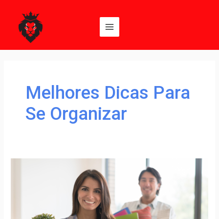
Ir
Main
para
Menu
o
conteúdo
Melhores Dicas Para
Se Organizar
Como
fazer
uma
mudança
organizada: